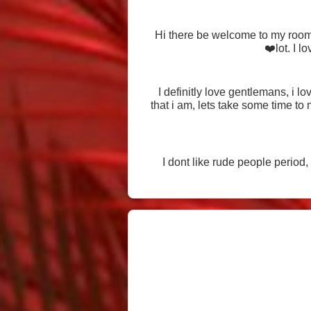
❤️Hi there be welcome to my room,
lot. I 
❤️I definitly love gentlemans, i
that i am, lets take some time to
❤️I dont like rude people period