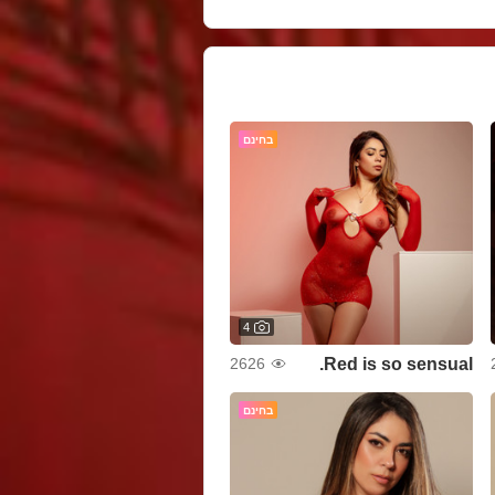
בחינם
4
Red is so sensual.
2626
בחינם