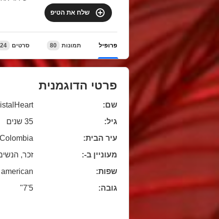
שלח את הטיפ
24
סרטים
80
תמונות
פרופיל
פרטי הדוגמנית
istalHeart
שם:
גיל:
35 שנים
Colombia
עיר הבית:
מעוניין ב-:
זכר, הנשים
american
שפות:
5'7"
גובה: