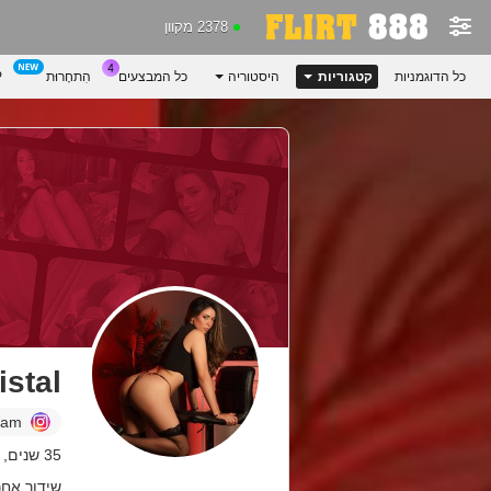
2378 מקוון
P
הִתחָרוּת
כל המבצעים
היסטוריה
קטגוריות
כל הדוגמניות
istal
ram
35 שנים, Colombia
שידור אחרון: .08.26 PM