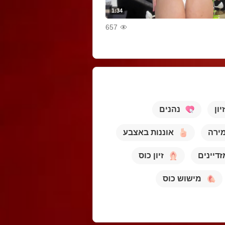
1:34
657
יון
נהנים
ירה
אוננות באצבע
זדיינים
זיון כוס
מישוש כוס