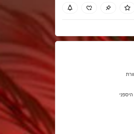
רת
 היספני