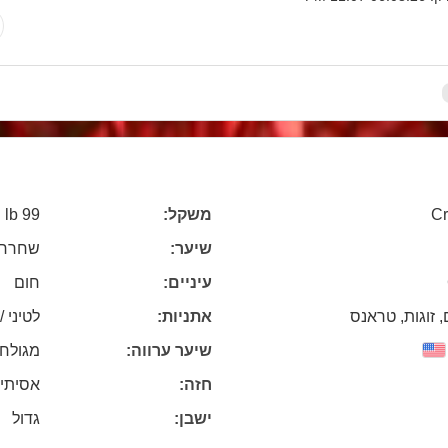
99 lb
משקל:
Cr
שיער:
שחרחו
עיניים:
חום
, זוגות, טראנס
אתניות:
לטיני /
שיער ערווה:
מגולח
חזה:
אסיתי
ישבן:
גדול