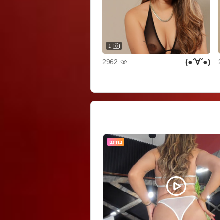
1
(●ˇ∀ˇ●)
2962
בחינם