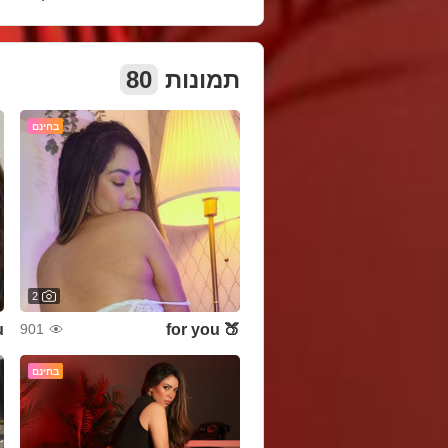
80
תמונות
בחינם
2
u
🍑 for you
901
בחינם