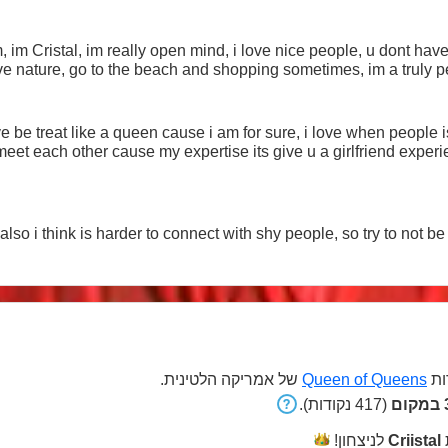
 im Cristal, im really open mind, i love nice people, u dont have 
love nature, go to the beach and shopping sometimes, im a truly pet
 love be treat like a queen cause i am for sure, i love when peopl
 meet each other cause my expertise its give u a girlfriend experi
, also i think is harder to connect with shy people, so try to not b
של אמריקה הלטינית.
Queen of Queens
ות
3
(417 נקודות).
לניצחון!
Criistal