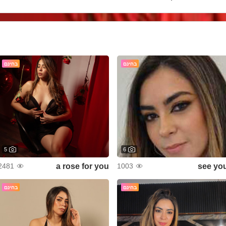
בחינם
בחינם
5
6
a rose for you
see yo
2481
1003
בחינם
בחינם