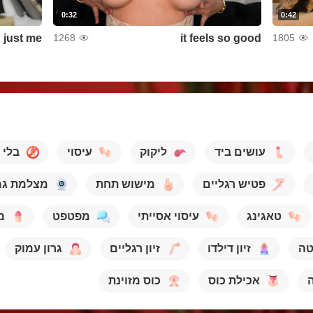
0:32
0:42
just me
it feels so good
1268
1805
עושים ביד
ליקוק
עיסוי
בלי ז
פטיש רגליים
מישוש תחת
מצלמת גמ
טאגינג
עיסוי אסייתי
מפטפט
מ
ה
זיון דילדו
זיון רגליים
גרון עמוק
אכילת כוס
כוס מזוינת