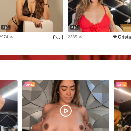
1
4
(‾◡◝)
Cristal 
2974
2385
בחינם
בחינם